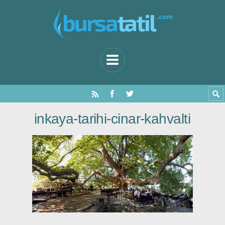
inkaya-tarihi-cinar-kahvalti