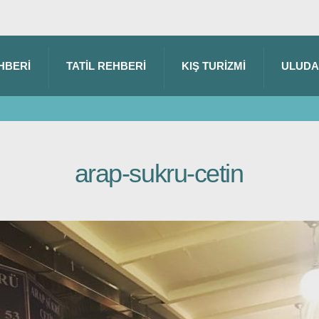
HBERI
TATIL REHBERI
KIŞ TURIZMI
ULUD
arap-sukru-cetin