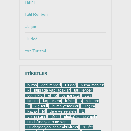
Tarihi
Tatil Rehberi
Ulaşım
Uludağ
Yaz Turizmi
ETIKETLER
bursa
gezi rehberi
uludağ
bursa merkez
k
bursa'da yapılacaklar
tatil rehberi
etkinlikler
u
G
osmangazi
sahil
listeler
kış turizmi
köyler
s
yıldırım
C
kış tatili
bursa yemekleri
ulaşım
kayak
M
dere ve şelaleler
B
yeme içme
göller
uludağ da ne yapılır
uludağ'da yazın ne yapılır
uludağ'da yapılacak aktiviteler
nilüfer