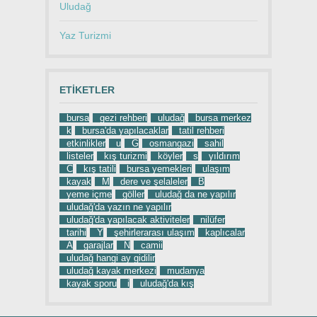
Uludağ
Yaz Turizmi
ETIKETLER
bursa
gezi rehberi
uludağ
bursa merkez
k
bursa'da yapılacaklar
tatil rehberi
etkinlikler
u
G
osmangazi
sahil
listeler
kış turizmi
köyler
s
yıldırım
C
kış tatili
bursa yemekleri
ulaşım
kayak
M
dere ve şelaleler
B
yeme içme
göller
uludağ da ne yapılır
uludağ'da yazın ne yapılır
uludağ'da yapılacak aktiviteler
nilüfer
tarihi
Y
şehirlerarası ulaşım
kaplıcalar
A
garajlar
N
camii
uludağ hangi ay gidilir
uludağ kayak merkezi
mudanya
kayak sporu
i
uludağ'da kış