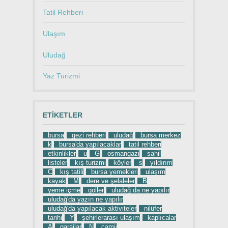
Tatil Rehberi
Ulaşım
Uludağ
Yaz Turizmi
ETIKETLER
bursa
gezi rehberi
uludağ
bursa merkez
k
bursa'da yapılacaklar
tatil rehberi
etkinlikler
u
G
osmangazi
sahil
listeler
kış turizmi
köyler
s
yıldırım
C
kış tatili
bursa yemekleri
ulaşım
kayak
M
dere ve şelaleler
B
yeme içme
göller
uludağ da ne yapılır
uludağ'da yazın ne yapılır
uludağ'da yapılacak aktiviteler
nilüfer
tarihi
Y
şehirlerarası ulaşım
kaplıcalar
A
garajlar
N
camii