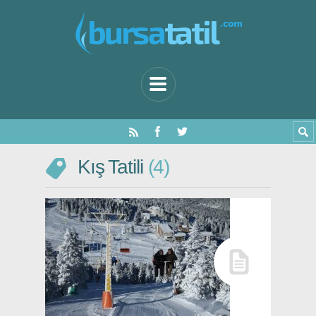
Kış Tatili
4