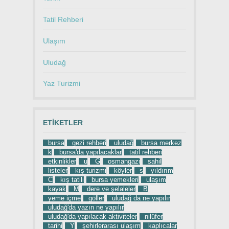
Tatil Rehberi
Ulaşım
Uludağ
Yaz Turizmi
ETIKETLER
bursa
gezi rehberi
uludağ
bursa merkez
k
bursa'da yapılacaklar
tatil rehberi
etkinlikler
u
G
osmangazi
sahil
listeler
kış turizmi
köyler
s
yıldırım
C
kış tatili
bursa yemekleri
ulaşım
kayak
M
dere ve şelaleler
B
yeme içme
göller
uludağ da ne yapılır
uludağ'da yazın ne yapılır
uludağ'da yapılacak aktiviteler
nilüfer
tarihi
Y
şehirlerarası ulaşım
kaplıcalar