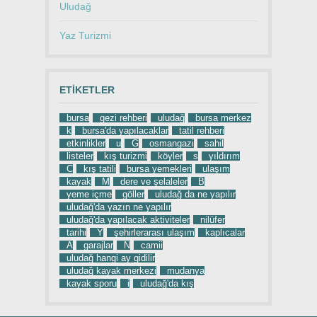
Uludağ
Yaz Turizmi
ETIKETLER
bursa
gezi rehberi
uludağ
bursa merkez
k
bursa'da yapılacaklar
tatil rehberi
etkinlikler
u
G
osmangazi
sahil
listeler
kış turizmi
köyler
s
yıldırım
C
kış tatili
bursa yemekleri
ulaşım
kayak
M
dere ve şelaleler
B
yeme içme
göller
uludağ da ne yapılır
uludağ'da yazın ne yapılır
uludağ'da yapılacak aktiviteler
nilüfer
tarihi
Y
şehirlerarası ulaşım
kaplıcalar
A
garajlar
N
camii
uludağ hangi ay gidilir
uludağ kayak merkezi
mudanya
kayak sporu
i
uludağ'da kış