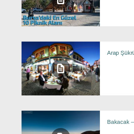
Arap Şükr
Bakacak –