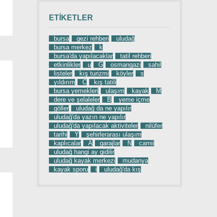
ETIKETLER
bursa
gezi rehberi
uludağ
bursa merkez
k
bursa'da yapılacaklar
tatil rehberi
etkinlikler
u
G
osmangazi
sahil
listeler
kış turizmi
köyler
s
yıldırım
C
kış tatili
bursa yemekleri
ulaşım
kayak
M
dere ve şelaleler
B
yeme içme
göller
uludağ da ne yapılır
uludağ'da yazın ne yapılır
uludağ'da yapılacak aktiviteler
nilüfer
tarihi
Y
şehirlerarası ulaşım
kaplıcalar
A
garajlar
N
camii
uludağ hangi ay gidilir
uludağ kayak merkezi
mudanya
kayak sporu
i
uludağ'da kış