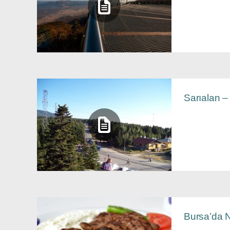
Sarıalan –
Bursa’da 