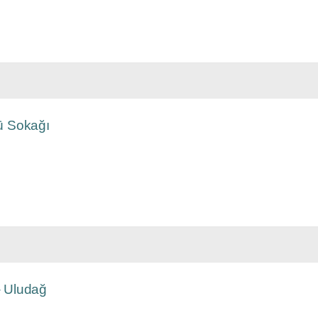
ü Sokağı
 Uludağ