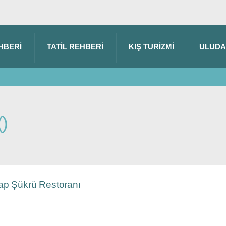
HBERI
TATIL REHBERI
KIŞ TURIZMI
ULUD
rap Şükrü Restoranı