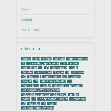
Ulaşım
Uludağ
Yaz Turizmi
ETIKETLER
bursa
gezi rehberi
uludağ
bursa merkez
k
bursa'da yapılacaklar
tatil rehberi
etkinlikler
u
G
osmangazi
sahil
listeler
kış turizmi
köyler
s
yıldırım
C
kış tatili
bursa yemekleri
ulaşım
kayak
M
dere ve şelaleler
B
yeme içme
göller
uludağ da ne yapılır
uludağ'da yazın ne yapılır
uludağ'da yapılacak aktiviteler
nilüfer
tarihi
Y
şehirlerarası ulaşım
kaplıcalar
A
garajlar
N
camii
uludağ hangi ay gidilir