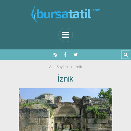
Ana Sayfa
»
İznik
İznik