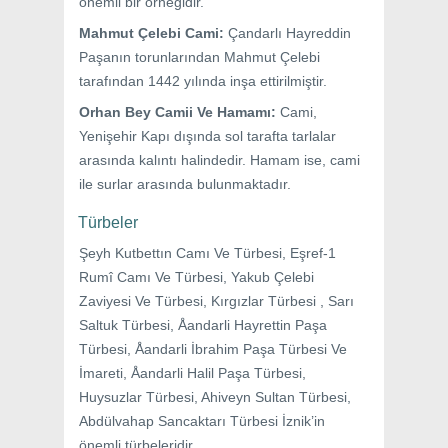
önemli bir örneğidir.
Mahmut Çelebi Cami:
Çandarlı Hayreddin
Paşanın torunlarından Mahmut Çelebi
tarafından 1442 yılında inşa ettirilmiştir.
Orhan Bey Camii Ve Hamamı:
Cami,
Yenişehir Kapı dışında sol tarafta tarlalar
arasında kalıntı halindedir. Hamam ise, cami
ile surlar arasında bulunmaktadır.
Türbeler
Şeyh Kutbettın Camı Ve Türbesi, Eşref-1
Rumî Camı Ve Türbesi, Yakub Çelebi
Zaviyesi Ve Türbesi, Kırgızlar Türbesi , Sarı
Saltuk Türbesi, Åandarli Hayrettin Paşa
Türbesi, Åandarli İbrahim Paşa Türbesi Ve
İmareti, Åandarli Halil Paşa Türbesi,
Huysuzlar Türbesi, Ahiveyn Sultan Türbesi,
Abdülvahap Sancaktarı Türbesi İznik’in
önemli türbeleridir.