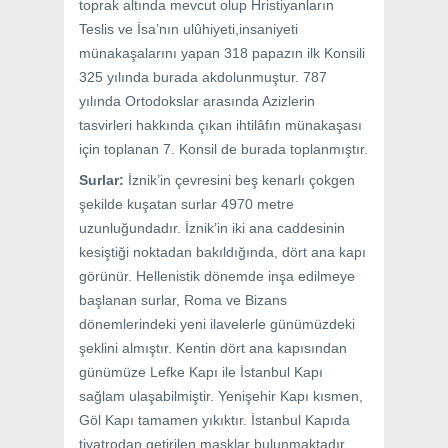
toprak altında mevcut olup Hristiyanların
Teslis ve İsa’nın ulûhiyeti,insaniyeti
münakaşalarını yapan 318 papazın ilk Konsili
325 yılında burada akdolunmuştur. 787
yılında Ortodokslar arasında Azizlerin
tasvirleri hakkında çıkan ihtilâfın münakaşası
için toplanan 7. Konsil de burada toplanmıştır.
Surlar:
İznik’in çevresini beş kenarlı çokgen
şekilde kuşatan surlar 4970 metre
uzunluğundadır. İznik’in iki ana caddesinin
kesiştiği noktadan bakıldığında, dört ana kapı
görünür. Hellenistik dönemde inşa edilmeye
başlanan surlar, Roma ve Bizans
dönemlerindeki yeni ilavelerle günümüzdeki
şeklini almıştır. Kentin dört ana kapısından
günümüze Lefke Kapı ile İstanbul Kapı
sağlam ulaşabilmiştir. Yenişehir Kapı kısmen,
Göl Kapı tamamen yıkıktır. İstanbul Kapıda
tiyatrodan getirilen masklar bulunmaktadır,