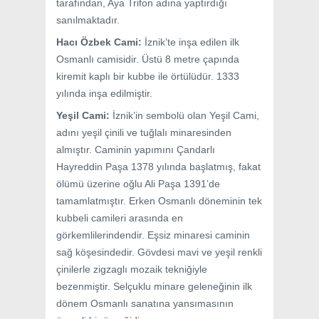
tarafından, Aya Trifon adına yaptırdığı
sanılmaktadır.
Hacı Özbek Cami:
İznik’te inşa edilen ilk
Osmanlı camisidir. Üstü 8 metre çapında
kiremit kaplı bir kubbe ile örtülüdür. 1333
yılında inşa edilmiştir.
Yeşil Cami:
İznik’in sembolü olan Yeşil Cami,
adını yeşil çinili ve tuğlalı minaresinden
almıştır. Caminin yapımını Çandarlı
Hayreddin Paşa 1378 yılında başlatmış, fakat
ölümü üzerine oğlu Ali Paşa 1391’de
tamamlatmıştır. Erken Osmanlı döneminin tek
kubbeli camileri arasında en
görkemlilerindendir. Eşsiz minaresi caminin
sağ köşesindedir. Gövdesi mavi ve yeşil renkli
çinilerle zigzaglı mozaik tekniğiyle
bezenmiştir. Selçuklu minare geleneğinin ilk
dönem Osmanlı sanatına yansımasının