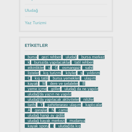
Uludağ
Yaz Turizmi
ETIKETLER
bursa
gezi rehberi
uludağ
bursa merkez
k
bursa'da yapılacaklar
tatil rehberi
etkinlikler
u
G
osmangazi
sahil
listeler
kış turizmi
köyler
s
yıldırım
C
kış tatili
bursa yemekleri
ulaşım
kayak
M
dere ve şelaleler
B
yeme içme
göller
uludağ da ne yapılır
uludağ'da yazın ne yapılır
uludağ'da yapılacak aktiviteler
nilüfer
tarihi
Y
şehirlerarası ulaşım
kaplıcalar
A
garajlar
N
camii
uludağ hangi ay gidilir
uludağ kayak merkezi
mudanya
kayak sporu
i
uludağ'da kış